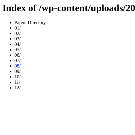
Index of /wp-content/uploads/2
Parent Directory
01/
02/
03/
04/
05/
06/
07/
08/
09/
10/
11/
12/